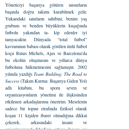
Yöneticiyi başarıya götüren unsurların 
başında doğru takımı kurabilmek gelir. 
Yukarıdaki satırların sahibini, benim yaş 
grubum ve benden büyüklerin kuşağında 
futbolu yakından ta- kip edenler iyi 
tanıyacaktır. Dünyada “total futbol” 
kavramının babası olarak görülen ünlü futbol 
koçu Rinus Michels, Ajax ve Barcelona’da 
bu ekolün oluşmasını ve yıllarca dünya 
futboluna hükmetmesini sağlamıştır. 2002 
yılında yazdığı 
Team Building: The Road to 
Success 
(Takım Kurma: Başarıya Giden Yol) 
adlı kitabını, bu sporu seven ve 
organizasyonların yönetimi ile ilişkisinden 
etkilenen arkadaşlarıma öneririm. Meselenin 
sadece bir topun etrafında fiziksel olarak 
koşan 11 kişiden ibaret olmadığına dikkat 
çekerek, arkasındaki insani ve 