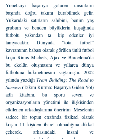
Yöneticiyi başarıya götüren unsurların 
başında doğru takımı kurabilmek gelir. 
Yukarıdaki satırların sahibini, benim yaş 
grubum ve benden büyüklerin kuşağında 
futbolu yakından ta- kip edenler iyi 
tanıyacaktır. Dünyada “total futbol” 
kavramının babası olarak görülen ünlü futbol 
koçu Rinus Michels, Ajax ve Barcelona’da 
bu ekolün oluşmasını ve yıllarca dünya 
futboluna hükmetmesini sağlamıştır. 2002 
yılında yazdığı 
Team Building: The Road to 
Success 
(Takım Kurma: Başarıya Giden Yol) 
adlı kitabını, bu sporu seven ve 
organizasyonların yönetimi ile ilişkisinden 
etkilenen arkadaşlarıma öneririm. Meselenin 
sadece bir topun etrafında fiziksel olarak 
koşan 11 kişiden ibaret olmadığına dikkat 
çekerek, arkasındaki insani ve 